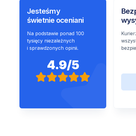
Jesteśmy
Bez
świetnie oceniani
wys
Na podstawie ponad 100
Kurier
tysięcy niezależnych
wszyst
i sprawdzonych opinii.
bezpie
4.9/5