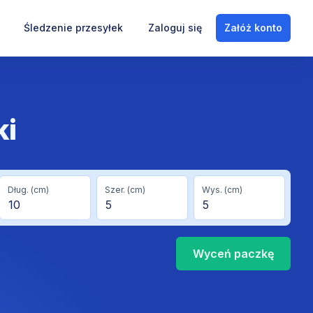
Śledzenie przesyłek
Zaloguj się
Załóż konto
ki
Dług. (cm)
Szer. (cm)
Wys. (cm)
Wyceń
paczkę