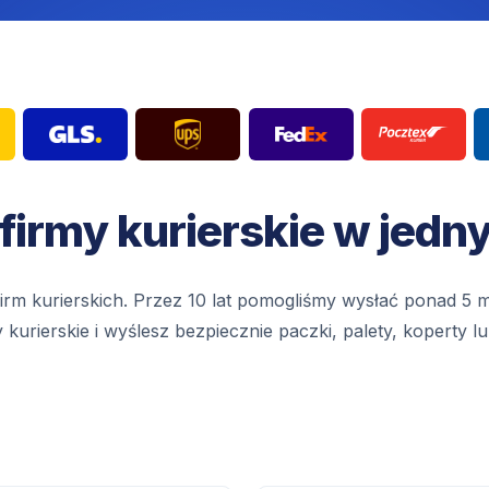
 firmy kurierskie w jedn
irm kurierskich. Przez 10 lat pomogliśmy wysłać ponad 5 mi
urierskie i wyślesz bezpiecznie paczki, palety, koperty l