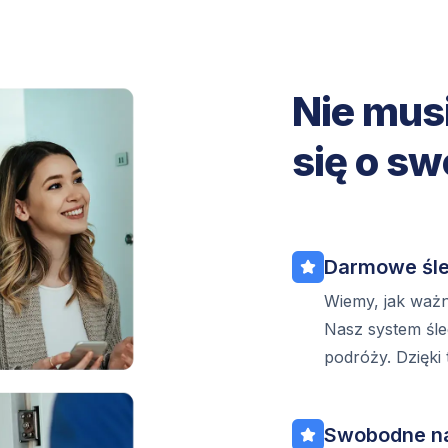
Nie mus
się o sw
Darmowe śle
Wiemy, jak ważna
Nasz system śle
podróży. Dzięki
Swobodne n