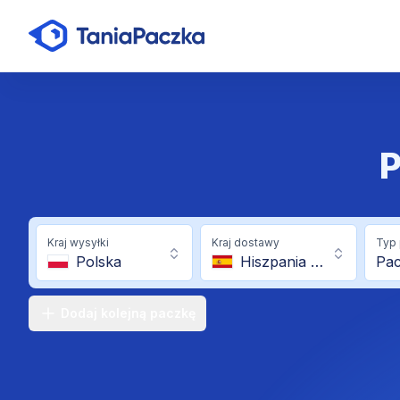
P
Kraj wysyłki
Kraj dostawy
Typ 
Polska
Hiszpania (bez wysp)
Pa
Dodaj kolejną paczkę