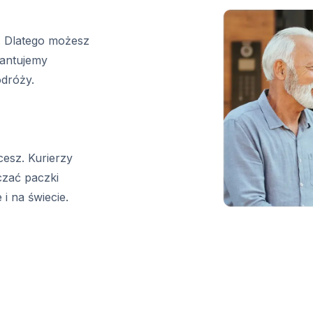
. Dlatego możesz
antujemy
odróży.
cesz. Kurierzy
czać paczki
i na świecie.