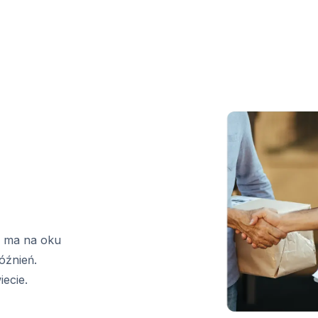
m ma na oku
óźnień.
ecie.