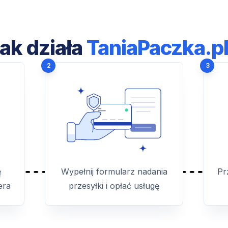
ak działa
TaniaPaczka.p
2
3
ę
Wypełnij formularz nadania
Pr
era
przesyłki i opłać usługę