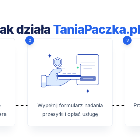
ak działa
TaniaPaczka.p
2
3
ę
Wypełnij formularz nadania
Pr
era
przesyłki i opłać usługę