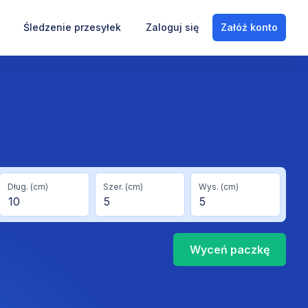
Śledzenie przesyłek
Zaloguj się
Załóż konto
i
Dług. (cm)
Szer. (cm)
Wys. (cm)
Wyceń
paczkę