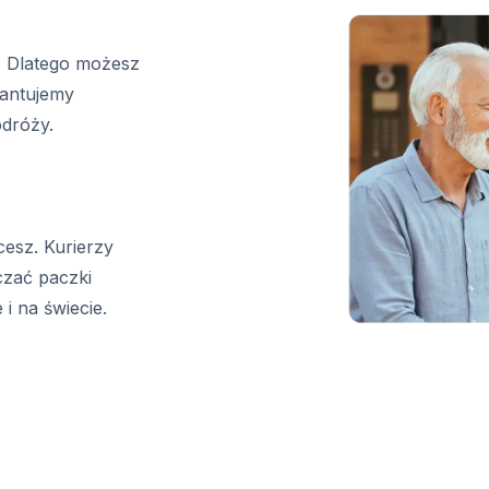
. Dlatego możesz
antujemy
odróży.
cesz. Kurierzy
czać paczki
i na świecie.