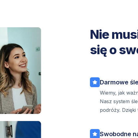
Nie mus
się o sw
Darmowe śle
Wiemy, jak ważna
Nasz system śle
podróży. Dzięki
Swobodne n