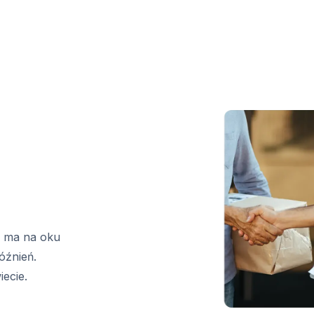
m ma na oku
óźnień.
ecie.