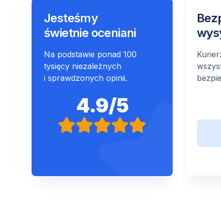
Jesteśmy
Bez
świetnie oceniani
wys
Na podstawie ponad 100
Kurier
tysięcy niezależnych
wszyst
i sprawdzonych opinii.
bezpie
4.9/5