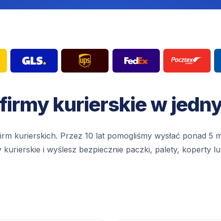
 firmy kurierskie w jedn
irm kurierskich. Przez 10 lat pomogliśmy wysłać ponad 5 mi
urierskie i wyślesz bezpiecznie paczki, palety, koperty l