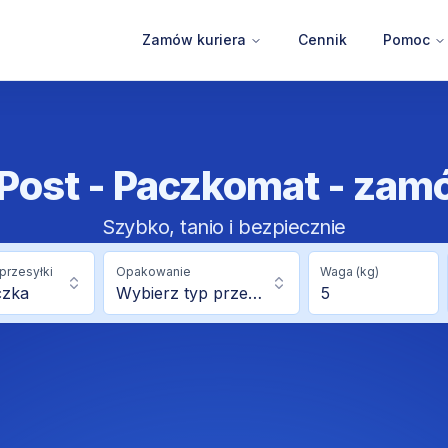
Zamów kuriera
Cennik
Pomoc
nPost - Paczkomat - zam
Szybko, tanio i bezpiecznie
przesyłki
Opakowanie
Waga (kg)
czka
Wybierz typ przesyłki