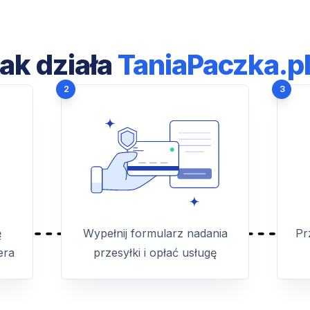
ak działa
TaniaPaczka.p
2
3
ę
Wypełnij formularz nadania
Pr
era
przesyłki i opłać usługę