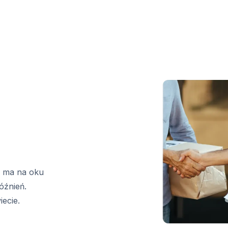
m ma na oku
óźnień.
ecie.