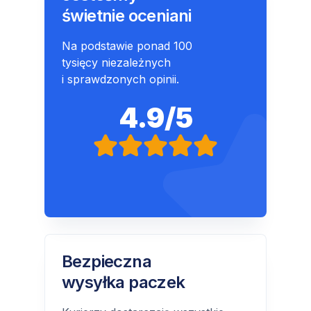
świetnie oceniani
Na podstawie ponad 100
tysięcy niezależnych
i sprawdzonych opinii.
4.9/5
Bezpieczna
wysyłka paczek