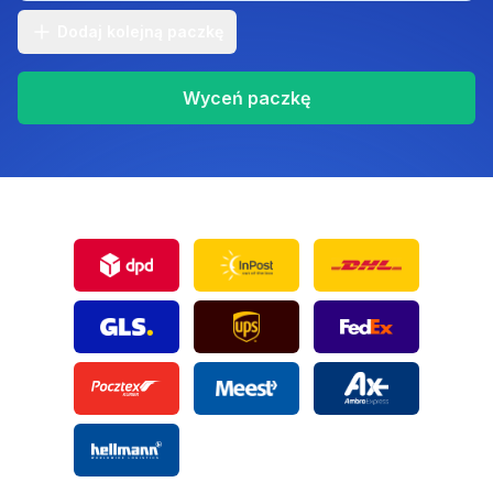
Dodaj kolejną paczkę
Wyceń
paczkę