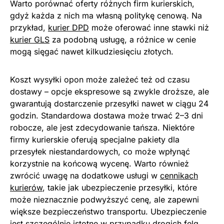
Warto porównać oferty różnych firm kurierskich,
gdyż każda z nich ma własną politykę cenową. Na
przykład,
kurier DPD
może oferować inne stawki niż
kurier GLS
za podobną usługę, a różnice w cenie
mogą sięgać nawet kilkudziesięciu złotych.
Koszt wysyłki opon może zależeć też od czasu
dostawy – opcje ekspresowe są zwykle droższe, ale
gwarantują dostarczenie przesyłki nawet w ciągu 24
godzin. Standardowa dostawa może trwać 2–3 dni
robocze, ale jest zdecydowanie tańsza. Niektóre
firmy kurierskie oferują specjalne pakiety dla
przesyłek niestandardowych, co może wpłynąć
korzystnie na końcową wycenę. Warto również
zwrócić uwagę na dodatkowe usługi w
cennikach
kurierów
, takie jak ubezpieczenie przesyłki, które
może nieznacznie podwyższyć cenę, ale zapewni
większe bezpieczeństwo transportu. Ubezpieczenie
jest szczególnie istotne w przypadku drogich felg